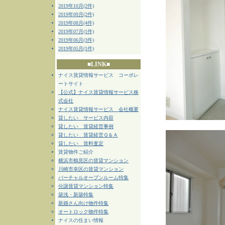
2019年10月(2件)
2019年09月(2件)
2019年08月(4件)
2019年07月(1件)
2019年06月(3件)
2019年05月(1件)
■LINK■
ナイス賃貸情報サービス コーポレ
ートサイト
【公式】ナイス賃貸情報サービス株
式会社
ナイス賃貸情報サービス 会社概要
貸したい サービス内容
貸したい 賃貸経営事例
貸したい 賃貸経営Ｑ＆Ａ
貸したい 賃料査定
賃貸物件ご紹介
横浜市鶴見区の賃貸マンション
川崎市幸区の賃貸マンション
バーチャルオープンルーム特集
分譲賃貸マンション特集
築浅・新築特集
新婚さん向け物件特集
オートロック物件特集
ナイスの住まい情報