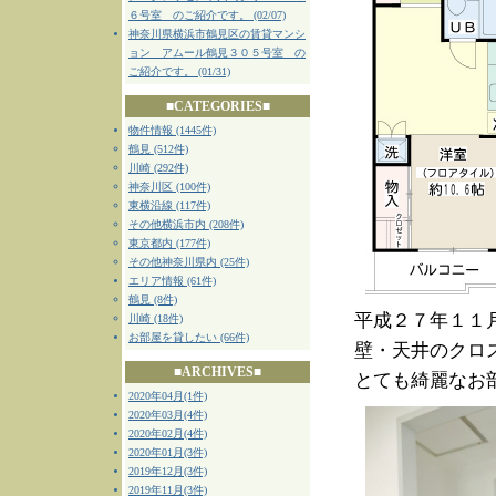
６号室 のご紹介です。 (02/07)
神奈川県横浜市鶴見区の賃貸マンシ
ョン アムール鶴見３０５号室 の
ご紹介です。 (01/31)
■CATEGORIES■
物件情報 (1445件)
鶴見 (512件)
川崎 (292件)
神奈川区 (100件)
東横沿線 (117件)
その他横浜市内 (208件)
東京都内 (177件)
その他神奈川県内 (25件)
エリア情報 (61件)
鶴見 (8件)
平成２７年１１
川崎 (18件)
お部屋を貸したい (66件)
壁・天井のクロ
■ARCHIVES■
とても綺麗なお
2020年04月(1件)
2020年03月(4件)
2020年02月(4件)
2020年01月(3件)
2019年12月(3件)
2019年11月(3件)