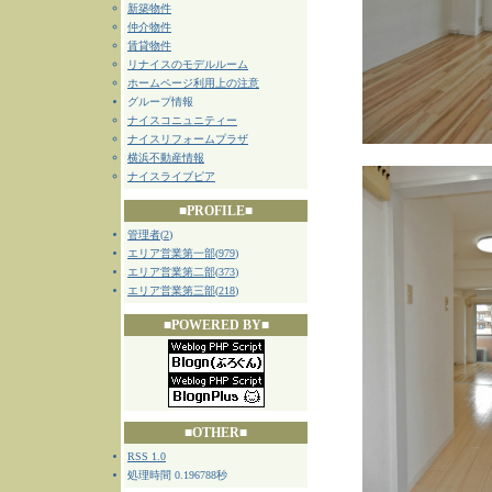
新築物件
仲介物件
賃貸物件
リナイスのモデルルーム
ホームページ利用上の注意
グループ情報
ナイスコニュニティー
ナイスリフォームプラザ
横浜不動産情報
ナイスライブピア
■PROFILE■
管理者
(
2
)
エリア営業第一部
(
979
)
エリア営業第二部
(
373
)
エリア営業第三部
(
218
)
■POWERED BY■
■OTHER■
RSS 1.0
処理時間 0.196788秒