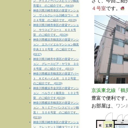
さて、今回ご紹
ン ナイスアーバンスピリッツ鶴見
市場Ⅱ のご紹介です。 (04/10)
４号室
です。
神奈川県川崎市幸区の賃貸マンショ
ン ヴィルクレール川崎タワー ８
０４号室 のご紹介です。 (03/29)
神奈川県川崎市幸区の賃貸マンショ
ン サウスピアコート ６０４号
室 のご紹介です。 (03/24)
神奈川県横浜市鶴見区の賃貸マンシ
ョン エスバイエルマンション鶴見
中央２１０号室 のご紹介です。
(03/17)
神奈川県川崎市中原区の賃貸マンシ
ョン グレースピア・ヤワタ ３０
６号室 のご紹介です。 (03/15)
神奈川県横浜市鶴見区の賃貸アパー
ト ＫＣＫハイムⅢ １０２号室
のご紹介です。 (02/29)
神奈川県横浜市金沢区の賃貸マンシ
京浜東北線「鶴
ョン ベルライト能見台 １０２号
豊富で便利です
室 のご紹介です (02/24)
神奈川県横浜市鶴見区の賃貸マンシ
お部屋は、
ワン
ョン ＮＩＣアーバンスピリッツ鶴
見Ⅰ ５０６号室 のご紹介です。
(02/16)
神奈川県川崎市幸区の賃貸マンショ
ン クレッセント川崎タワー２７０