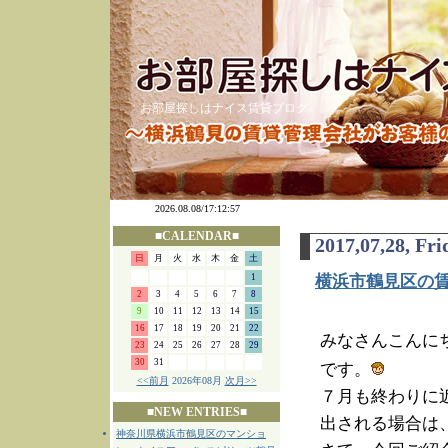
お部屋探しはナイス賃貸ブログ
■CALENDAR■
2017,07,28, Fri
日
月
火
水
木
金
土
1
横浜市鶴見区の
2
3
4
5
6
7
8
9
10
11
12
13
14
15
16
17
18
19
20
21
22
みなさんこんに
23
24
25
26
27
28
29
30
31
です。
<<前月
2026年08月
次月>>
７月も終わりに
■NEW ENTRIES■
出される場合は
神奈川県横浜市鶴見区のマンショ