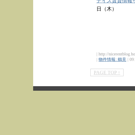
ナイス賃貸情報
日（木）
| http://nicerentblog.
|
物件情報::鶴見
| 09
PAGE TOP ↑